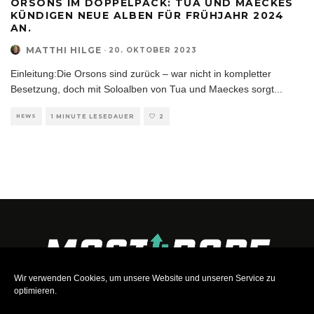
ORSONS IM DOPPELPACK: TUA UND MAECKES
KÜNDIGEN NEUE ALBEN FÜR FRÜHJAHR 2024
AN.
MATTHI HILGE
·
20. OKTOBER 2023
Einleitung:Die Orsons sind zurück – war nicht in kompletter
Besetzung, doch mit Soloalben von Tua und Maeckes sorgt
...
NEWS
1 MINUTE LESEDAUER
2
Wir verwenden Cookies, um unsere Website und unseren Service zu
optimieren.