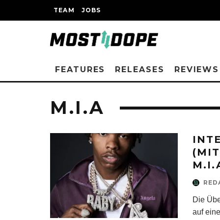
TEAM
JOBS
FEATURES
RELEASES
REVIEWS
M.I.A
INT
(MI
M.I.
RED
Die Übe
auf eine