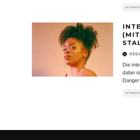
INTERNA
INT
(MI
STAL
RED
Die int
dabei s
Danger
INTERNA