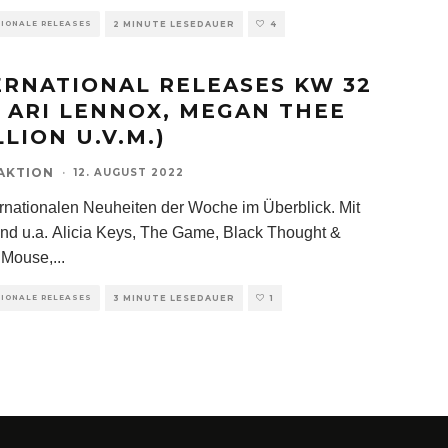
TIONALE RELEASES
2 MINUTE LESEDAUER
4
ERNATIONAL RELEASES KW 32
T ARI LENNOX, MEGAN THEE
LION U.V.M.)
AKTION
·
12. AUGUST 2022
ernationalen Neuheiten der Woche im Überblick. Mit
ind u.a. Alicia Keys, The Game, Black Thought &
 Mouse,
...
TIONALE RELEASES
3 MINUTE LESEDAUER
1