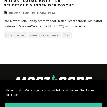
RELEASE RADAR KW10 – DIE
NEUERSCHEINUNGEN DER WOCHE
REDAKTION
·
10. MÄRZ 2022
Der New Music Friday steht wieder in den Startlöchern. Mit dabei
in dieser Release-Woche (07.-13.03.22) sind u.a. Alben
...
RELEASE RADAR
3 MINUTE LESEDAUER
19
Wir verwenden Cookies, um unsere Website und unseren Service zu
optimieren.