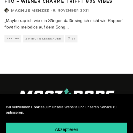
FIIO – WIENER CHARME TRIFFT 80S VIBES
MAGNUS MENZER
·
8. NOVEMBER 2021
„Maybe rap ich wie ein Sänger, dafür sing ich nicht wie Rapper”
flowt fiio melodiös auf dem Song
...
NEXT UP
2 MINUTE LESEDAUER
31
Wir verwenden Cookies, um unsere Website und unseren Service zu
optimieren.
Akzeptieren