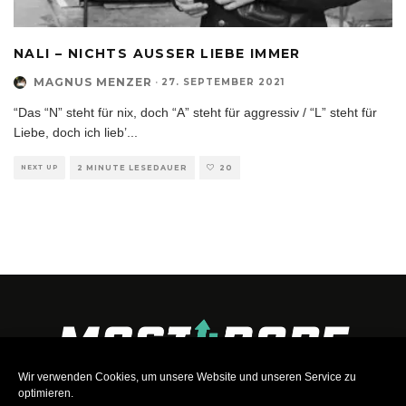
NALI – NICHTS AUSSER LIEBE IMMER
MAGNUS MENZER
·
27. SEPTEMBER 2021
“Das “N” steht für nix, doch “A” steht für aggressiv / “L” steht für
Liebe, doch ich lieb’
...
NEXT UP
2 MINUTE LESEDAUER
20
Wir verwenden Cookies, um unsere Website und unseren Service zu
optimieren.