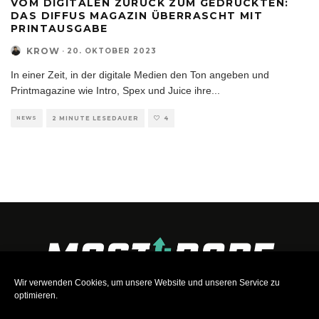
VOM DIGITALEN ZURÜCK ZUM GEDRUCKTEN:
DAS DIFFUS MAGAZIN ÜBERRASCHT MIT
PRINTAUSGABE
KROW
·
20. OKTOBER 2023
In einer Zeit, in der digitale Medien den Ton angeben und
Printmagazine wie Intro, Spex und Juice ihre
...
NEWS
2 MINUTE LESEDAUER
4
Wir verwenden Cookies, um unsere Website und unseren Service zu
optimieren.