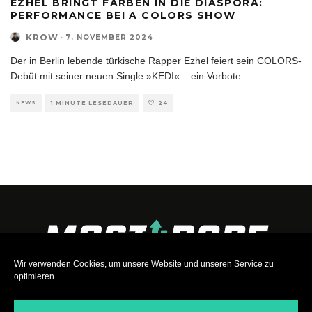
EZHEL BRINGT FARBEN IN DIE DIASPORA:
PERFORMANCE BEI A COLORS SHOW
KROW
·
7. NOVEMBER 2024
Der in Berlin lebende türkische Rapper Ezhel feiert sein COLORS-
Debüt mit seiner neuen Single »KEDI« – ein Vorbote
...
NEWS
1 MINUTE LESEDAUER
24
Wir verwenden Cookies, um unsere Website und unseren Service zu
optimieren.