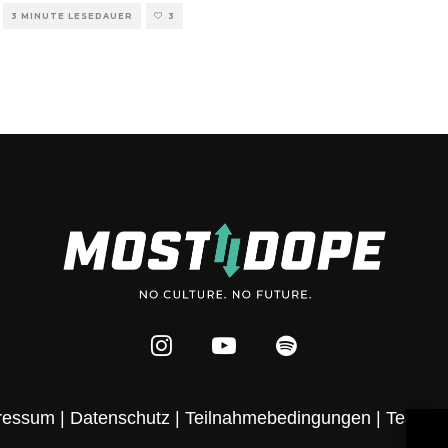
3 MINUTE LESEDAUER
3
ressum
|
Datenschutz
|
Teilnahmebedingungen
|
Team
|