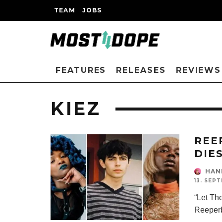
TEAM
JOBS
FEATURES
RELEASES
REVIEWS
KIEZ
REE
DIE
HAN
13. SEP
“Let Th
Reeperb