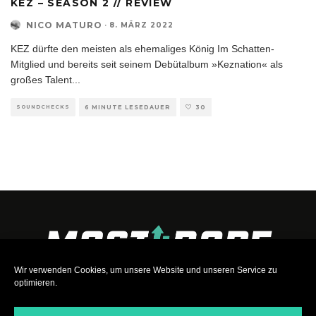
KEZ – SEASON 2 // REVIEW
NICO MATURO
·
8. MÄRZ 2022
KEZ dürfte den meisten als ehemaliges König Im Schatten-
Mitglied und bereits seit seinem Debütalbum »Keznation« als
großes Talent
...
SOUNDCHECKS
6 MINUTE LESEDAUER
30
Wir verwenden Cookies, um unsere Website und unseren Service zu
optimieren.