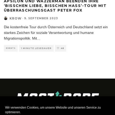
APSILON UND WA22ERMAN BEENDEN IHRE
‘BISSCHEN LIEBE, BISSCHEN HASS’-TOUR MIT
ÜBERRASCHUNGSGAST PETER FOX
KROW
·
9. SEPTEMBER 2023
Die kostenfreie Tour durch Österreich und Deutschland setzt ein
starkes Zeichen für soziale Verantwortung und humane
Migrationspolitik. Mit
...
EVENTS
1 MINUTE LESEDAUER
48
Wir verwenden Cookies, um unsere Website und unseren Service zu
optimieren.