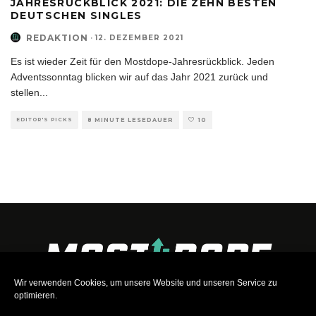
JAHRESRÜCKBLICK 2021: DIE ZEHN BESTEN
DEUTSCHEN SINGLES
REDAKTION
·
12. DEZEMBER 2021
Es ist wieder Zeit für den Mostdope-Jahresrückblick. Jeden
Adventssonntag blicken wir auf das Jahr 2021 zurück und
stellen
...
EDITOR'S PICKS
8 MINUTE LESEDAUER
10
Wir verwenden Cookies, um unsere Website und unseren Service zu
optimieren.