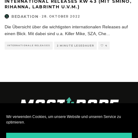
INTERNATIONAL RELEASES KW 43 (MIT SMINO,
RIHANNA, LABRINTH U.V.M.)
REDAKTION
·
28. OKTOBER 2022
Die Übersicht über die wichtigsten internationalen Releases auf
einen Blick. Mit dabei sind u.a. Killer Mike, SZA, Che
...
INTERNATIONALE RELEASES
2 MINUTE LESEDAUER
4
Wir verwenden Cookies, um unsere Website und unseren Service zu
optimieren.