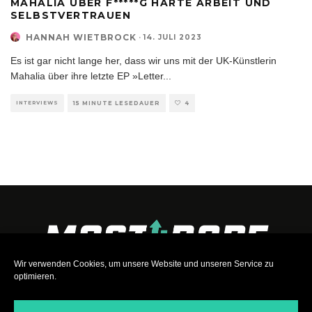
MAHALIA ÜBER F*****G HARTE ARBEIT UND
SELBSTVERTRAUEN
HANNAH WIETBROCK
·
14. JULI 2023
Es ist gar nicht lange her, dass wir uns mit der UK-Künstlerin
Mahalia über ihre letzte EP »Letter
...
INTERVIEWS
15 MINUTE LESEDAUER
4
Wir verwenden Cookies, um unsere Website und unseren Service zu
optimieren.