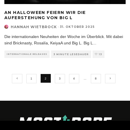
AN HALLOWEEN FEIERN WIR DIE
AUFERSTEHUNG VON BIG L
HANNAH WIETBROCK
·
31. OKTOBER 2025
Die internationalen Neuheiten der Woche im Überblick. Mit dabei
sind Bricknasty, Rosalía, KeiyaA und Big L. Big L
...
INTERNATIONALE RELEASES
3 MINUTE LESEDAUER
13
1
2
3
4
…
8