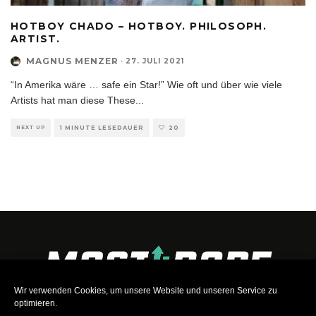
HOTBOY CHADO – HOTBOY. PHILOSOPH.
ARTIST.
MAGNUS MENZER
·
27. JULI 2021
“In Amerika wäre … safe ein Star!” Wie oft und über wie viele
Artists hat man diese These
...
NEXT UP
1 MINUTE LESEDAUER
20
Wir verwenden Cookies, um unsere Website und unseren Service zu
optimieren.