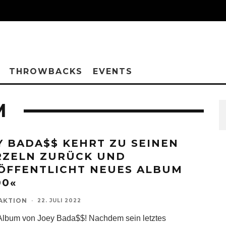
THROWBACKS
EVENTS
M
Y BADA$$ KEHRT ZU SEINEN
ZELN ZURÜCK UND
ÖFFENTLICHT NEUES ALBUM
00«
AKTION
·
22. JULI 2022
lbum von Joey Bada$$! Nachdem sein letztes