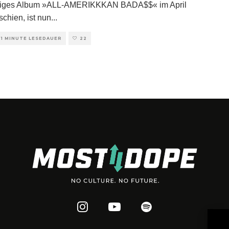
rtiges Album »ALL-AMERIKKKAN BADA$$« im April
schien, ist nun
...
1 MINUTE LESEDAUER
22