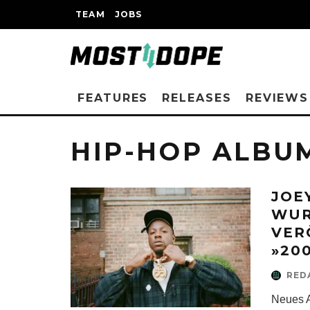
TEAM
JOBS
FEATURES
RELEASES
REVIEWS
HIP-HOP ALBU
JOE
WUR
VER
»20
RED
Neues A