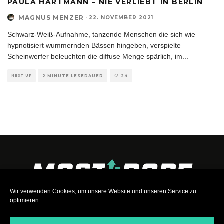
PAULA HARTMANN – NIE VERLIEBT IN BERLIN
MAGNUS MENZER
·
22. NOVEMBER 2021
Schwarz-Weiß-Aufnahme, tanzende Menschen die sich wie
hypnotisiert wummernden Bässen hingeben, verspielte
Scheinwerfer beleuchten die diffuse Menge spärlich, im
...
NEXT UP
2 MINUTE LESEDAUER
24
Wir verwenden Cookies, um unsere Website und unseren Service zu
optimieren.