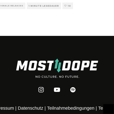
TIONALE RELEASES
1 MINUTE LESEDAUER
10
ressum
|
Datenschutz
|
Teilnahmebedingungen
|
Team
|