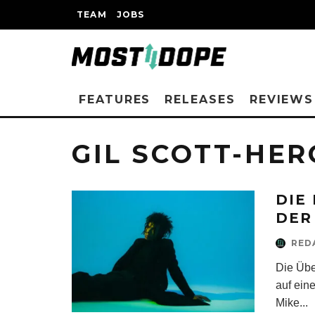
TEAM
JOBS
FEATURES
RELEASES
REVIEWS
GIL SCOTT-HE
DIE
DER
RED
Die Übe
auf eine
Mike
...