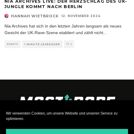
NIA ARCHIVES LIVE: DER HERZSCHLAG DES UK-
JUNGLE KOMMT NACH BERLIN
HANNAH WIETBROCK
·
12. NOVEMBER 2024
Nia Archives hat sich in den letzten Jahren langsam als neues
Gesicht der UK-Rave-Szene etabliert und zählt nicht
...
EVENTS
1 MINUTE LESEDAUER
1
Wir verwenden Cookies, um unsere Website und unseren Service zu
optimieren.