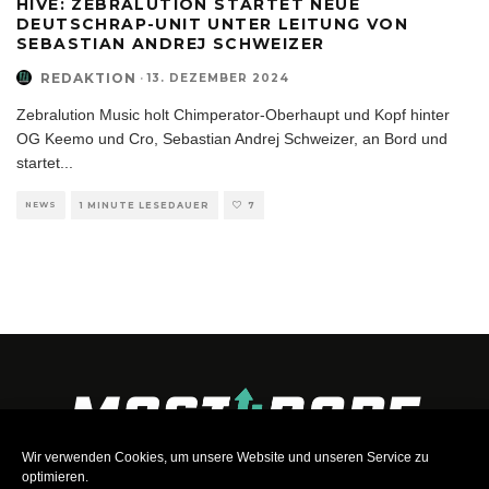
HIVE: ZEBRALUTION STARTET NEUE
DEUTSCHRAP-UNIT UNTER LEITUNG VON
SEBASTIAN ANDREJ SCHWEIZER
REDAKTION
·
13. DEZEMBER 2024
Zebralution Music holt Chimperator-Oberhaupt und Kopf hinter
OG Keemo und Cro, Sebastian Andrej Schweizer, an Bord und
startet
...
NEWS
1 MINUTE LESEDAUER
7
Wir verwenden Cookies, um unsere Website und unseren Service zu
optimieren.