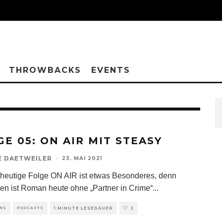
THROWBACKS
EVENTS
GE 05: ON AIR MIT STEASY
E DAETWEILER
·
23. MAI 2021
heutige Folge ON AIR ist etwas Besonderes, denn
en ist Roman heute ohne „Partner in Crime“
...
EWS
PODCASTS
1 MINUTE LESEDAUER
2