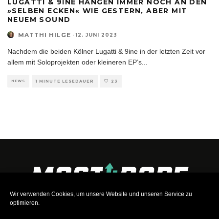
LUGATTI & 9INE HÄNGEN IMMER NOCH AN DEN
»SELBEN ECKEN« WIE GESTERN, ABER MIT
NEUEM SOUND
MATTHI HILGE
·
12. JUNI 2023
Nachdem die beiden Kölner Lugatti & 9ine in der letzten Zeit vor
allem mit Soloprojekten oder kleineren EP’s
...
NEWS
1 MINUTE LESEDAUER
23
Wir verwenden Cookies, um unsere Website und unseren Service zu
optimieren.