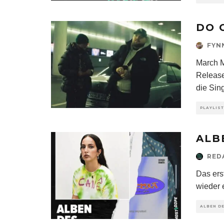
DO 
FYN
March M
Release
die Sin
PLAYLIS
ALB
RED
Das ers
wieder 
ALBEN D