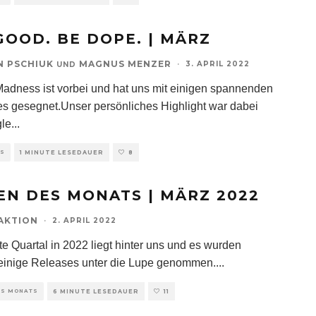
GOOD. BE DOPE. | MÄRZ
N PSCHIUK
MAGNUS MENZER
·
3. APRIL 2022
UND
adness ist vorbei und hat uns mit einigen spannenden
s gesegnet.Unser persönliches Highlight war dabei
gle
...
TS
1 MINUTE LESEDAUER
8
EN DES MONATS | MÄRZ 2022
AKTION
·
2. APRIL 2022
te Quartal in 2022 liegt hinter uns und es wurden
einige Releases unter die Lupe genommen.
...
ES MONATS
6 MINUTE LESEDAUER
11