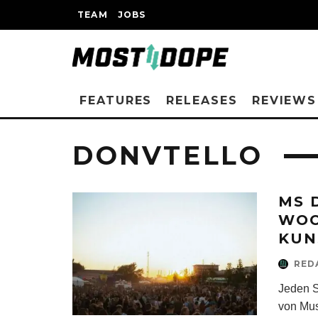
TEAM
JOBS
FEATURES
RELEASES
REVIEWS
DONVTELLO
MS 
WOC
KUN
RED
Jeden S
von Mus