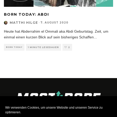
BORN TODAY: ABDI
MATTHI HILGE
·
7. AUGUST 2020
Heute hat Abderrahim el Ommali aka Abdi Geburtstag. Zeit, um
einmal einen kurzen Blick auf sein bisheriges Schaffen
...
BORN TODAY
1 MINUTE LESEDAUER
2
Wir verwenden Cookies, um unsere Website und unseren Service zu
optimieren.