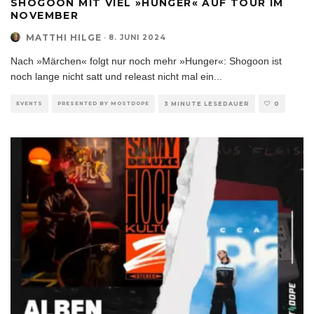
SHOGOON MIT VIEL »HUNGER« AUF TOUR IM
NOVEMBER
MATTHI HILGE
·
8. JUNI 2024
Nach »Märchen« folgt nur noch mehr »Hunger«: Shogoon ist
noch lange nicht satt und releast nicht mal ein
...
EVENTS
PRESENTED BY MOSTDOPE
3 MINUTE LESEDAUER
0