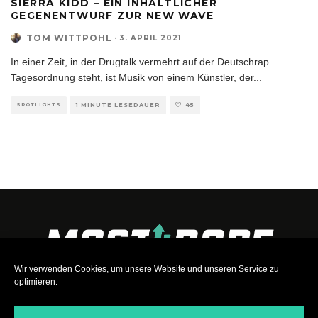
SIERRA KIDD – EIN INHALTLICHER
GEGENENTWURF ZUR NEW WAVE
TOM WITTPOHL
·
3. APRIL 2021
In einer Zeit, in der Drugtalk vermehrt auf der Deutschrap
Tagesordnung steht, ist Musik von einem Künstler, der
...
SPOTLIGHTS
1 MINUTE LESEDAUER
45
Wir verwenden Cookies, um unsere Website und unseren Service zu
optimieren.