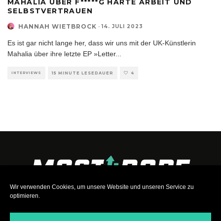
MAHALIA ÜBER F*****G HARTE ARBEIT UND
SELBSTVERTRAUEN
HANNAH WIETBROCK
·
14. JULI 2023
Es ist gar nicht lange her, dass wir uns mit der UK-Künstlerin
Mahalia über ihre letzte EP »Letter
...
INTERVIEWS
15 MINUTE LESEDAUER
4
Wir verwenden Cookies, um unsere Website und unseren Service zu
optimieren.