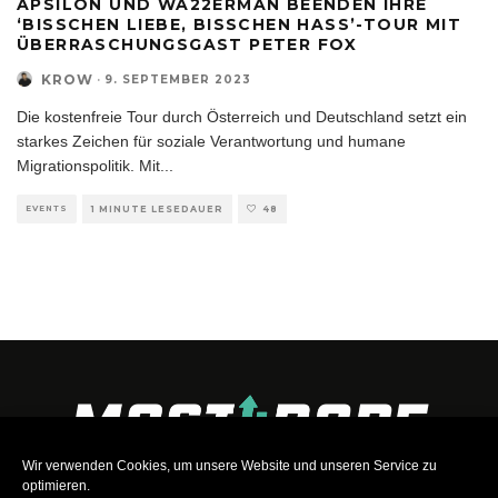
APSILON UND WA22ERMAN BEENDEN IHRE
‘BISSCHEN LIEBE, BISSCHEN HASS’-TOUR MIT
ÜBERRASCHUNGSGAST PETER FOX
KROW
·
9. SEPTEMBER 2023
Die kostenfreie Tour durch Österreich und Deutschland setzt ein
starkes Zeichen für soziale Verantwortung und humane
Migrationspolitik. Mit
...
EVENTS
1 MINUTE LESEDAUER
48
Wir verwenden Cookies, um unsere Website und unseren Service zu
optimieren.