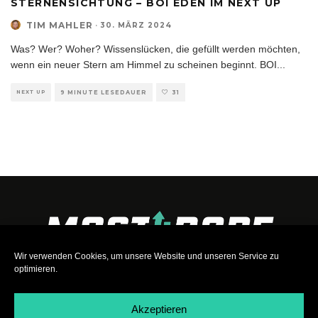
STERNENSICHTUNG – BOI EDEN IM NEXT UP
TIM MAHLER
·
30. MÄRZ 2024
Was? Wer? Woher? Wissenslücken, die gefüllt werden möchten,
wenn ein neuer Stern am Himmel zu scheinen beginnt. BOI
...
NEXT UP
9 MINUTE LESEDAUER
31
Wir verwenden Cookies, um unsere Website und unseren Service zu
optimieren.
Akzeptieren