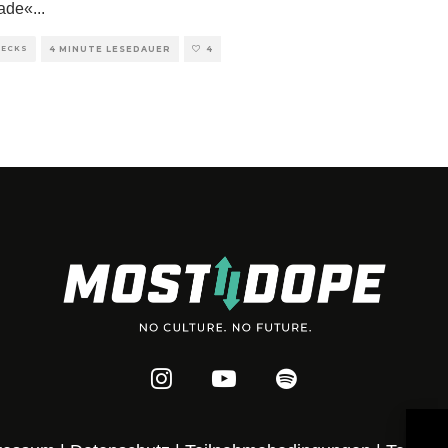
ade«
...
HECKS
4 MINUTE LESEDAUER
4