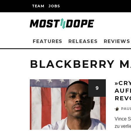
TEAM
JOBS
FEATURES
RELEASES
REVIEWS
BLACKBERRY 
»CR
9
AUF
REV
PAU
Vince S
zu verl