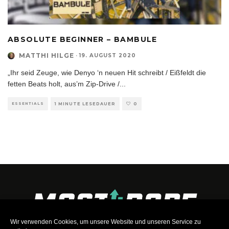
ABSOLUTE BEGINNER – BAMBULE
MATTHI HILGE
·
19. AUGUST 2020
„Ihr seid Zeuge, wie Denyo ‘n neuen Hit schreibt / Eißfeldt die
fetten Beats holt, aus’m Zip-Drive /
...
ESSENTIALS
1 MINUTE LESEDAUER
0
Wir verwenden Cookies, um unsere Website und unseren Service zu