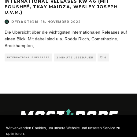
INTERNATIONAL RELEASES KW 46 (MIT
FOUSHEÉ, TKAY MAIDZA, WESLEY JOSEPH
U.V.M.)
REDAKTION
·
18. NOVEMBER 2022
Die Übersicht über die wichtigsten internationalen Releases auf
einen Blick. Mit dabei sind u.a. Roddy Ricch, Comethazine,
Brockhampton,
...
INTERNATIONALE RELEASES
2 MINUTE LESEDAUER
6
Wir verwenden Cookies, um unsere Website und unseren Service zu
optimieren.