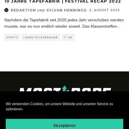
10 JAHRE TAPEFABRIK | FESTIVAL RECAP 2022
REDAKTION
SYLVAN HENNINGS
·
2. AUGUST 2022
UND
Nachdem die Tapefabrik seit 2020 jedes Jahr verschoben werden
musste, war es nun endlich wieder soweit. Das Klassentreffen
...
EVENTS
1 MINUTE LESEDAUER
40
Wir verwenden Cookies, um unsere Website und unseren Service zu
optimieren.
Akzeptieren