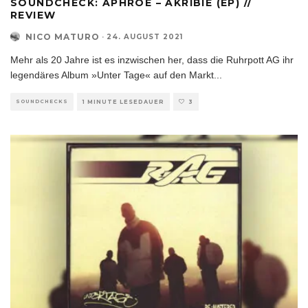
SOUNDCHECK: APHROE – AKRIBIE (EP) //
REVIEW
NICO MATURO
·
24. AUGUST 2021
Mehr als 20 Jahre ist es inzwischen her, dass die Ruhrpott AG ihr
legendäres Album »Unter Tage« auf den Markt
...
SOUNDCHECKS
1 MINUTE LESEDAUER
3