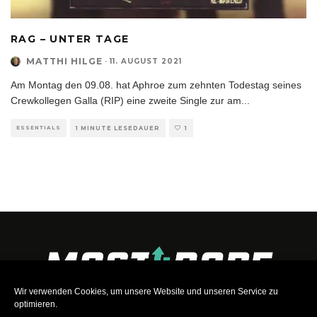
RAG – UNTER TAGE
MATTHI HILGE
·
11. AUGUST 2021
Am Montag den 09.08. hat Aphroe zum zehnten Todestag seines
Crewkollegen Galla (RIP) eine zweite Single zur am
...
ESSENTIALS
1 MINUTE LESEDAUER
1
Wir verwenden Cookies, um unsere Website und unseren Service zu
optimieren.