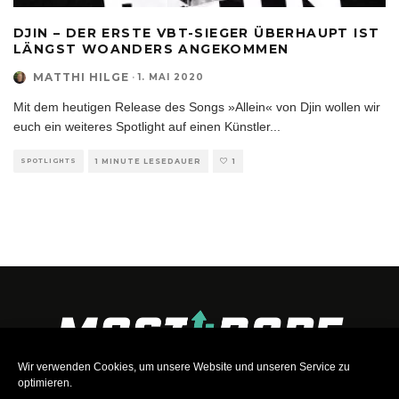
DJIN – DER ERSTE VBT-SIEGER ÜBERHAUPT IST
LÄNGST WOANDERS ANGEKOMMEN
MATTHI HILGE
·
1. MAI 2020
Mit dem heutigen Release des Songs »Allein« von Djin wollen wir
euch ein weiteres Spotlight auf einen Künstler
...
SPOTLIGHTS
1 MINUTE LESEDAUER
1
Wir verwenden Cookies, um unsere Website und unseren Service zu
optimieren.