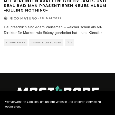
MIT VEREINTEN KRÄFTEN: BOLDY JAMES UND
REAL BAD MAN PRÄSENTIEREN NEUES ALBUM
»KILLING NOTHING«
NICO MATURO
·
28. MAI 2022
Hauptsächlich sind Adam Weissman – welcher schon als Art-
Direktor für Marken wie Stüssy gearbeitet hat – und Künstler
...
SOUNDCHECKS
1 MINUTE LESEDAUER
3
Wir verwenden Cookies, um unsere Website und unseren Service zu
optimieren.