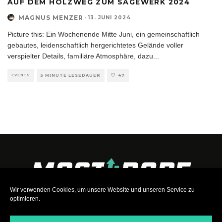
AUF DEM HOLZWEG ZUM SÄGEWERK 2024
MAGNUS MENZER
·
13. JUNI 2024
Picture this: Ein Wochenende Mitte Juni, ein gemeinschaftlich
gebautes, leidenschaftlich hergerichtetes Gelände voller
verspielter Details, familiäre Atmosphäre, dazu
...
EVENTS
5 MINUTE LESEDAUER
47
Wir verwenden Cookies, um unsere Website und unseren Service zu
optimieren.