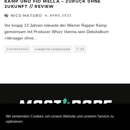
KAMP UND FID MELLA – 2URÜCK 0HNE
2UKUNFT // REVIEW
NICO MATURO
·
6. APRIL 2022
Vor knapp 13 Jahren releaste der Wiener Rapper Kamp
gemeinsam mit Producer Whizz Vienna sein Debütalbum
»Versager ohne
...
SOUNDCHECKS
4 MINUTE LESEDAUER
37
Wir verwenden Cookies, um unsere Website und unseren Service zu
optimieren.