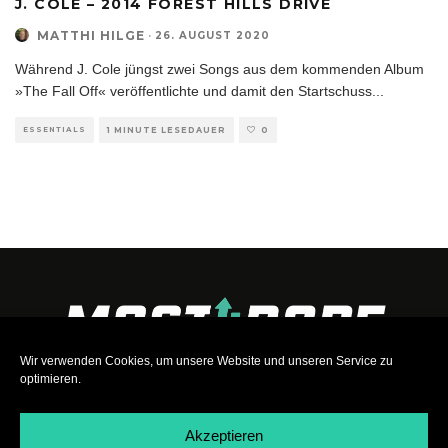
J. COLE – 2014 FOREST HILLS DRIVE
MATTHI HILGE
·
26. AUGUST 2020
Während J. Cole jüngst zwei Songs aus dem kommenden Album
»The Fall Off« veröffentlichte und damit den Startschuss
...
ESSENTIALS
1 MINUTE LESEDAUER
0
Wir verwenden Cookies, um unsere Website und unseren Service zu
optimieren.
Akzeptieren