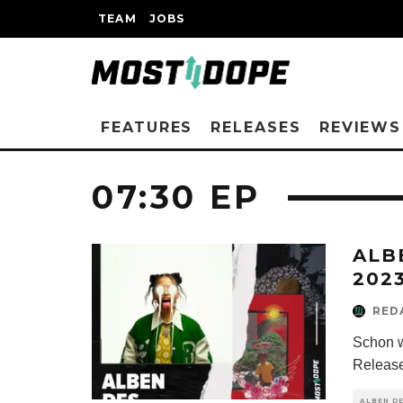
TEAM
JOBS
FEATURES
RELEASES
REVIEWS
07:30 EP
ALB
202
RED
Schon w
Release
ALBEN D