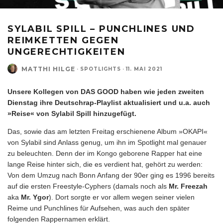
SYLABIL SPILL – PUNCHLINES UND
REIMKETTEN GEGEN
UNGERECHTIGKEITEN
MATTHI HILGE
·
SPOTLIGHTS
·
11. MAI 2021
Unsere Kollegen von DAS GOOD haben wie jeden zweiten
Dienstag ihre Deutschrap-Playlist aktualisiert und u.a. auch
»Reise« von Sylabil Spill hinzugefügt.
Das, sowie das am letzten Freitag erschienene Album »OKAPI«
von Sylabil sind Anlass genug, um ihn im Spotlight mal genauer
zu beleuchten. Denn der im Kongo geborene Rapper hat eine
lange Reise hinter sich, die es verdient hat, gehört zu werden:
Von dem Umzug nach Bonn Anfang der 90er ging es 1996 bereits
auf die ersten Freestyle-Cyphers (damals noch als
Mr. Freezah
aka
Mr. Ygor
). Dort sorgte er vor allem wegen seiner vielen
Reime und Punchlines für Aufsehen, was auch den später
folgenden Rappernamen erklärt.