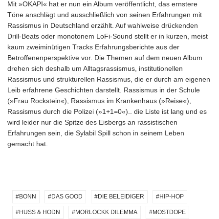
Mit »OKAPI« hat er nun ein Album veröffentlicht, das ernstere
Töne anschlägt und ausschließlich von seinen Erfahrungen mit
Rassismus in Deutschland erzählt. Auf wahlweise drückenden
Drill-Beats oder monotonem LoFi-Sound stellt er in kurzen, meist
kaum zweiminütigen Tracks Erfahrungsberichte aus der
Betroffenenperspektive vor. Die Themen auf dem neuen Album
drehen sich deshalb um Alltagsrassismus, institutionellen
Rassismus und strukturellen Rassismus, die er durch am eigenen
Leib erfahrene Geschichten darstellt. Rassismus in der Schule
(»Frau Rockstein«), Rassismus im Krankenhaus (»Reise«),
Rassismus durch die Polizei (»1+1=0«).. die Liste ist lang und es
wird leider nur die Spitze des Eisbergs an rassistischen
Erfahrungen sein, die Sylabil Spill schon in seinem Leben
gemacht hat.
BONN
DAS GOOD
DIE BELEIDIGER
HIP-HOP
HUSS & HODN
MORLOCKK DILEMMA
MOSTDOPE