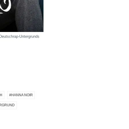
s Deutschrap-Untergrunds
H
HANNA NOIR
RGRUND