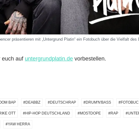
encer präsentieren mit „Untergrund Platin“ ein Fotobuch über die Vielfalt de
r euch auf
untergrundplatin.de
vorbestellen.
OOM BAP
DEABBZ
DEUTSCHRAP
DRUM'N'BASS
FOTOBUC
IKE OTT
HIP-HOP DEUTSCHLAND
MOSTDOPE
RAP
UNTE
YAW HERRA