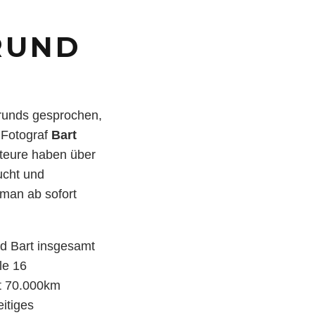
RUND
runds gesprochen,
 Fotograf
Bart
teure haben über
ucht und
 man ab sofort
d Bart insgesamt
le 16
t 70.000km
itiges