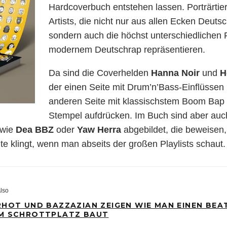
Hardcoverbuch entstehen lassen. Porträrtie
Artists, die nicht nur aus allen Ecken Deu
sondern auch die höchst unterschiedlichen 
modernem Deutschrap repräsentieren.
Da sind die Coverhelden
Hanna Noir
und
H
der einen Seite mit Drum’n’Bass-Einflüssen 
anderen Seite mit klassischstem Boom Bap 
Stempel aufdrücken. Im Buch sind aber auch
 wie
Dea BBZ
oder
Yaw Herra
abgebildet, die beweisen,
e klingt, wenn man abseits der großen Playlists schaut.
lso
RHOT UND BAZZAZIAN ZEIGEN WIE MAN EINEN BEA
M SCHROTTPLATZ BAUT