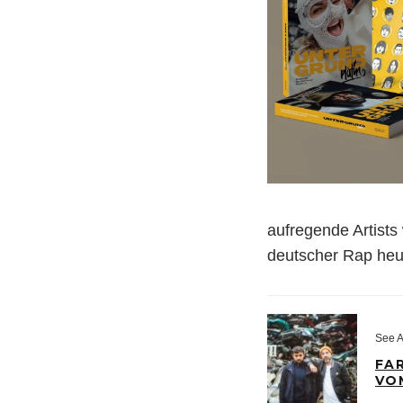
aufregende Artists
deutscher Rap heut
See A
FA
VO