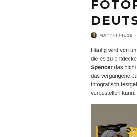
FOTO
DEUT
MATTHI HILGE
·
Häufig wird von u
die es zu entdecken 
Spencer
das nich
das vergangene Ja
fotografisch festg
vorbestellen kann.