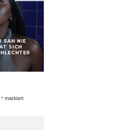
INTERNATIONALE RELEASES
 SAH NIE
AT SICH
CHAD HUGO TRITT AUS D
CHLECHTER
SCHATTEN UND HÖRT SIC
TROTZDEM GUT AN
t
*
markiert