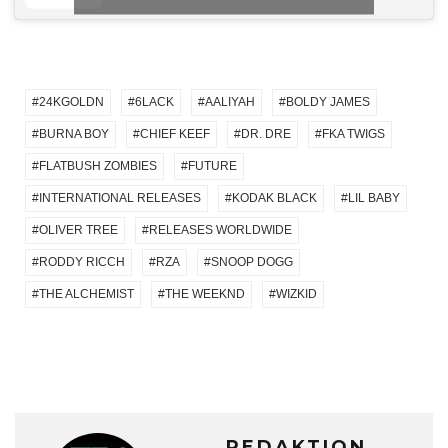
24KGOLDN
6LACK
AALIYAH
BOLDY JAMES
BURNA BOY
CHIEF KEEF
DR. DRE
FKA TWIGS
FLATBUSH ZOMBIES
FUTURE
INTERNATIONAL RELEASES
KODAK BLACK
LIL BABY
OLIVER TREE
RELEASES WORLDWIDE
RODDY RICCH
RZA
SNOOP DOGG
THE ALCHEMIST
THE WEEKND
WIZKID
REDAKTION