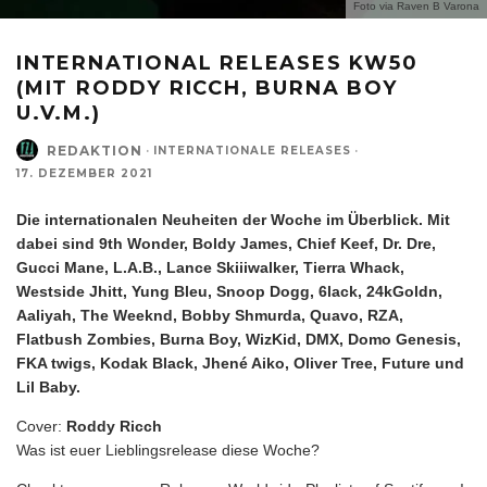
Foto via Raven B Varona
INTERNATIONAL RELEASES KW50
(MIT RODDY RICCH, BURNA BOY
U.V.M.)
REDAKTION
·
INTERNATIONALE RELEASES
·
17. DEZEMBER 2021
Die internationalen Neuheiten der Woche im Überblick. Mit
dabei sind 9th Wonder, Boldy James, Chief Keef, Dr. Dre,
Gucci Mane, L.A.B., Lance Skiiiwalker, Tierra Whack,
Westside Jhitt, Yung Bleu, Snoop Dogg, 6lack, 24kGoldn,
Aaliyah, The Weeknd, Bobby Shmurda, Quavo, RZA,
Flatbush Zombies, Burna Boy, WizKid, DMX, Domo Genesis,
FKA twigs, Kodak Black, Jhené Aiko, Oliver Tree, Future und
Lil Baby.
Cover:
Roddy Ricch
Was ist euer Lieblingsrelease diese Woche?