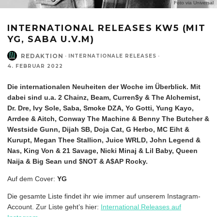
Foto via Universal
INTERNATIONAL RELEASES KW5 (MIT
YG, SABA U.V.M)
REDAKTION
·
INTERNATIONALE RELEASES
·
4. FEBRUAR 2022
Die internationalen Neuheiten der Woche im Überblick. Mit
dabei sind u.a.
2 Chainz, Beam, Curren$y & The Alchemist,
Dr. Dre, Ivy Sole, Saba, Smoke DZA, Yo Gotti, Yung Kayo,
Arrdee & Aitch, Conway The Machine & Benny The Butcher &
Westside Gunn, Dijah SB, Doja Cat, G Herbo, MC Eiht &
Kurupt, Megan Thee Stallion, Juice WRLD, John Legend &
Nas, King Von & 21 Savage, Nicki Minaj & Lil Baby, Queen
Naija & Big Sean und $NOT & A$AP Rocky.
Auf dem Cover:
YG
Die gesamte Liste findet ihr wie immer auf unserem Instagram-
Account. Zur Liste geht’s hier:
International Releases auf