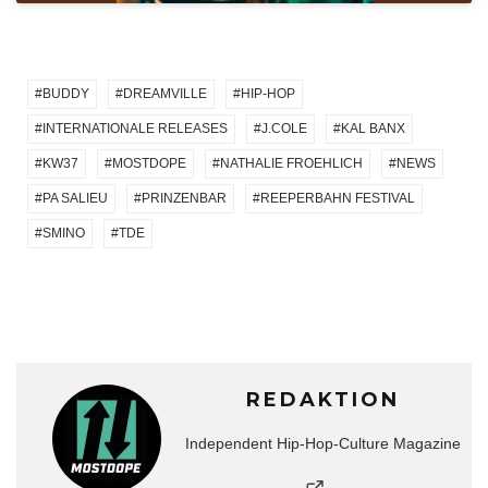
BUDDY
DREAMVILLE
HIP-HOP
INTERNATIONALE RELEASES
J.COLE
KAL BANX
KW37
MOSTDOPE
NATHALIE FROEHLICH
NEWS
PA SALIEU
PRINZENBAR
REEPERBAHN FESTIVAL
SMINO
TDE
REDAKTION
Independent Hip-Hop-Culture Magazine