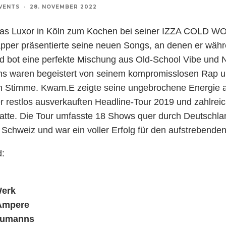
VENTS
·
28. NOVEMBER 2022
as Luxor in Köln zum Kochen bei seiner IZZA COLD W
per präsentierte seine neuen Songs, an denen er wäh
nd bot eine perfekte Mischung aus Old-School Vibe und
ans waren begeistert von seinem kompromisslosen Rap u
 Stimme. Kwam.E zeigte seine ungebrochene Energie a
ner restlos ausverkauften Headline-Tour 2019 und zahlreic
tte. Die Tour umfasste 18 Shows quer durch Deutschla
 Schweiz und war ein voller Erfolg für den aufstrebende
d:
Werk
 Ampere
Naumanns