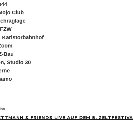
e44
Mojo Club
 Schräglage
, FZW
, Karlstorbahnhof
 Zoom
 Z-Bau
n, Studio 30
erne
ynamo
lso
TTMANN & FRIENDS LIVE AUF DEM 8. ZELTFESTIV