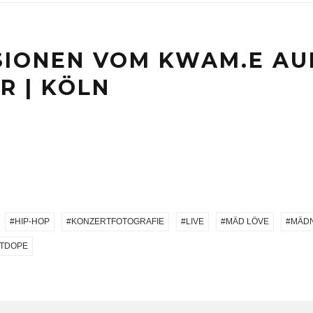
SIONEN VOM KWAM.E AU
R | KÖLN
HIP-HOP
KONZERTFOTOGRAFIE
LIVE
MÄD LÖVE
MÄD
TDOPE