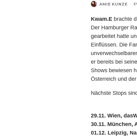
AMIE KUNZE
·
E
Kwam.E
brachte d
Der Hamburger Rap
gearbeitet hatte u
Einflüssen. Die F
unverwechselbaren
er bereits bei sei
Shows bewiesen ha
Österreich und der
Nächste Stops sin
29.11. Wien, das
30.11. München,
01.12. Leipzig, 