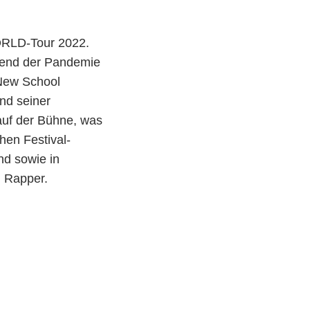
ORLD-Tour 2022.
rend der Pandemie
 New School
nd seiner
uf der Bühne, was
hen Festival-
nd sowie in
n Rapper.