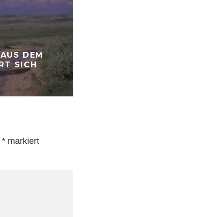
INTERVIEWS
DONNA SAVAGE & BRENK
 AUS DEM
SINATRA IM GESPRÄCH ÜB
RT SICH
IHRE GEMEINSAME ARBEIT
N
DEBÜTALBUM »GUSCH«
t
*
markiert