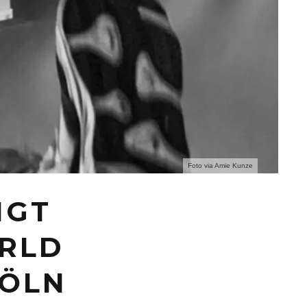
Foto via Amie Kunze
NGT
ORLD
KÖLN