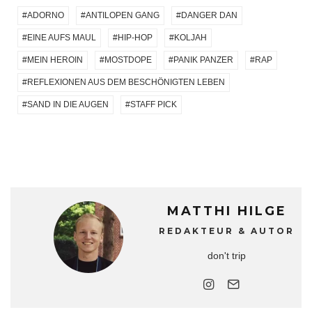
ADORNO
ANTILOPEN GANG
DANGER DAN
EINE AUFS MAUL
HIP-HOP
KOLJAH
MEIN HEROIN
MOSTDOPE
PANIK PANZER
RAP
REFLEXIONEN AUS DEM BESCHÖNIGTEN LEBEN
SAND IN DIE AUGEN
STAFF PICK
MATTHI HILGE
REDAKTEUR & AUTOR
don't trip