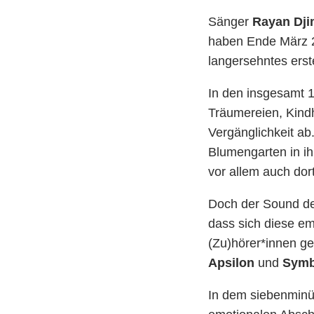
Sänger
Rayan Dj
haben Ende März 20
langersehntes erst
In den insgesamt 
Träumereien, Kindh
Vergänglichkeit ab
Blumengarten in ihr
vor allem auch dor
Doch der Sound des
dass sich diese em
(Zu)hörer*innen g
Apsilon
und
Sym
In dem siebenminü