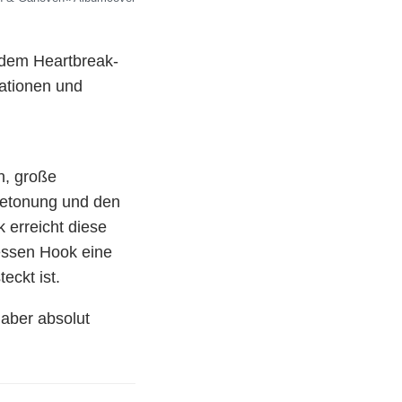
 dem Heartbreak-
iationen und
n, große
Betonung und den
 erreicht diese
essen Hook eine
teckt ist.
 aber absolut