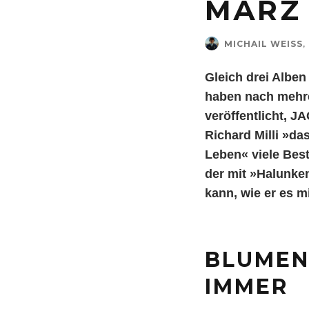
MÄRZ 
MICHAIL WEISS
,
Gleich drei Albe
haben nach mehre
veröffentlicht, J
Richard Milli »da
Leben« viele Best
der mit »Halunke
kann, wie er es m
BLUMENG
IMMER