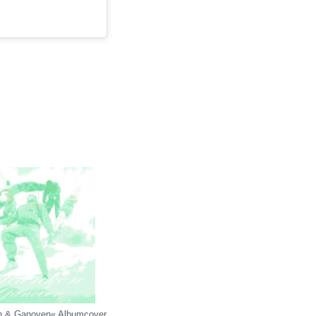
n & Ganoven« Albumcover