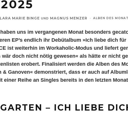
2025
LARA MARIE BINGE
MAGNUS MENZER
·
ALBEN DES MONA
UND
n haben uns im vergangenen Monat besonders gecat
ren EP’s endlich ihr Debütalbum »Ich liebe dich fü
ACE ist weiterhin im Workaholic-Modus und liefert g
s wär doch nicht nötig gewesen« als hätte er nicht ge
enlisten erobert. Finalisiert werden die Alben des 
n & Ganoven« demonstriert, dass er auch auf Albuml
it einer Reihe an Singles bereits in den letzten Mona
ARTEN – ICH LIEBE DIC