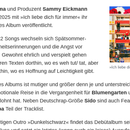
ima
und Produzent
Sammy Eickmann
25 mit »Ich liebe dich für immer« ihr
es Album veröffentlicht.
12 Songs wechseln sich Spätsommer-
eitserinnerungen und die Angst vor
. Gewohnt ehrlich und verspielt gehen
en Texten dorthin, wo es weh tut/ tat, aber
»Ich liebe 
thin, wo es Hoffnung auf Leichtigkeit gibt.
 Albums ist mutiger und größer denn je und unterstrei
otionale Reise in die Vergangenheit für
Blumengarten
u
elohnt hat. Neben Deutschrap-Größe
Sido
sind auch Fea
ba
Teil der Tracklist.
tigen Outro »Dunkelschwarz« findet das Debütalbum se