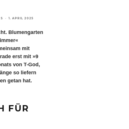
TS
·
1. APRIL 2025
cht. Blumengarten
r immer«
emeinsam mit
rade erst mit »9
Monats von T-God,
änge so liefern
ten getan hat.
H FÜR