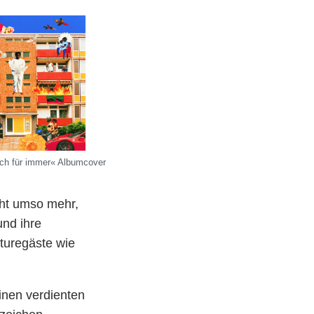
dich für immer« Albumcover
cht umso mehr,
nd ihre
turegäste wie
inen verdienten