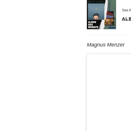
See A
ALB
Magnus Menzer