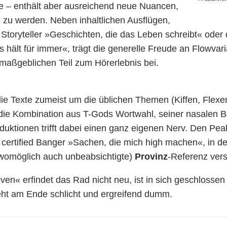
üde – enthält aber ausreichend neue Nuancen,
g zu werden. Neben inhaltlichen Ausflügen,
Storyteller »Geschichten, die das Leben schreibt« oder
s hält für immer«, trägt die generelle Freude an Flowvar
maßgeblichen Teil zum Hörerlebnis bei.
ie Texte zumeist um die üblichen Themen (Kiffen, Flexe
 die Kombination aus T-Gods Wortwahl, seiner nasalen 
uktionen trifft dabei einen ganz eigenen Nerv. Den Peak
certified Banger »Sachen, die mich high machen«, in d
(womöglich auch unbeabsichtigte)
Provinz
-Referenz vers
n« erfindet das Rad nicht neu, ist in sich geschlossen
ht am Ende schlicht und ergreifend dumm.