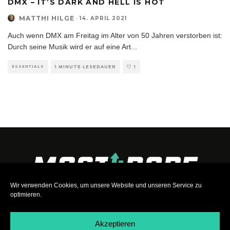
DMX – IT’S DARK AND HELL IS HOT
MATTHI HILGE
·
14. APRIL 2021
Auch wenn DMX am Freitag im Alter von 50 Jahren verstorben ist:
Durch seine Musik wird er auf eine Art
...
ESSENTIALS
1 MINUTE LESEDAUER
1
Wir verwenden Cookies, um unsere Website und unseren Service zu
optimieren.
Akzeptieren