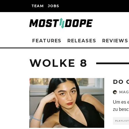
TEAM
JOBS
FEATURES
RELEASES
REVIEWS
WOLKE 8
DO 
MAG
Um es e
zu besc
PLAYLIS