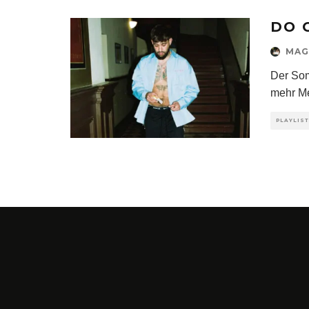
DO 
MAG
Der Som
mehr Me
PLAYLIS