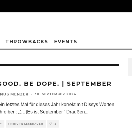
THROWBACKS
EVENTS
GOOD. BE DOPE. | SEPTEMBER
NUS MENZER
·
30. SEPTEMBER 2024
in letztes Mal für dieses Jahr korrekt mit Dissys Worten
hreiben: „(…)Es ist September.” Draußen
...
TS
1 MINUTE LESEDAUER
15